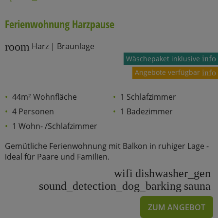
Ferienwohnung Harzpause
room
Harz | Braunlage
info
Wäschepaket inklusive
Angebote verfügbar
info
44m² Wohnfläche
1 Schlafzimmer
4 Personen
1 Badezimmer
1 Wohn- /Schlafzimmer
Gemütliche Ferienwohnung mit Balkon in ruhiger Lage -
ideal für Paare und Familien.
wifi
dishwasher_gen
sound_detection_dog_barking
sauna
ZUM ANGEBOT