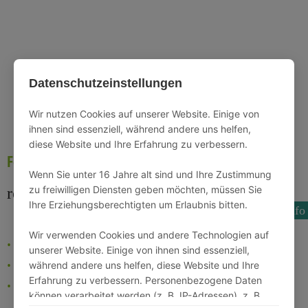
Datenschutzeinstellungen
Wir nutzen Cookies auf unserer Website. Einige von
photo_camera
20 Fotos
ihnen sind essenziell, während andere uns helfen,
diese Website und Ihre Erfahrung zu verbessern.
Ferienwohnung Erlebnisort
Wenn Sie unter 16 Jahre alt sind und Ihre Zustimmung
zu freiwilligen Diensten geben möchten, müssen Sie
room
Harz | Braunlage
Ihre Erziehungsberechtigten um Erlaubnis bitten.
info
Wäschepaket inklusive
Wir verwenden Cookies und andere Technologien auf
48m² Wohnfläche
1 Schlafzimmer
unserer Website. Einige von ihnen sind essenziell,
4 Personen
1 Badezimmer
während andere uns helfen, diese Website und Ihre
Erfahrung zu verbessern. Personenbezogene Daten
1 Wohn- /Schlafzimmer
können verarbeitet werden (z. B. IP-Adressen), z. B.