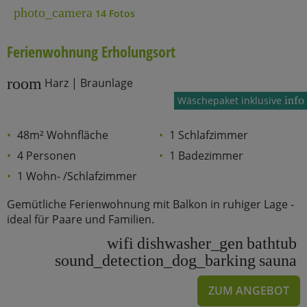
photo_camera
14 Fotos
Ferienwohnung Erholungsort
room
Harz | Braunlage
info
Wäschepaket inklusive
48m² Wohnfläche
1 Schlafzimmer
4 Personen
1 Badezimmer
1 Wohn- /Schlafzimmer
Gemütliche Ferienwohnung mit Balkon in ruhiger Lage -
ideal für Paare und Familien.
wifi
dishwasher_gen
bathtub
sound_detection_dog_barking
sauna
ZUM ANGEBOT