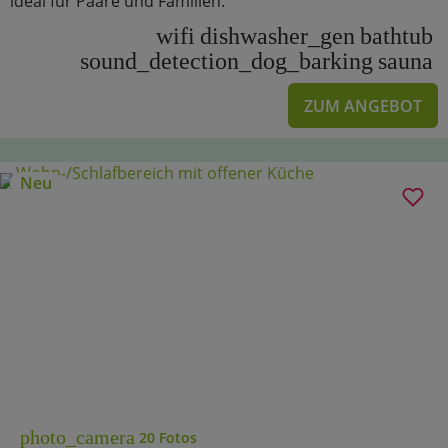
ideal für Paare und Familien.
wifi
dishwasher_gen
bathtub
sound_detection_dog_barking
sauna
ZUM ANGEBOT
Neu
photo_camera
20 Fotos