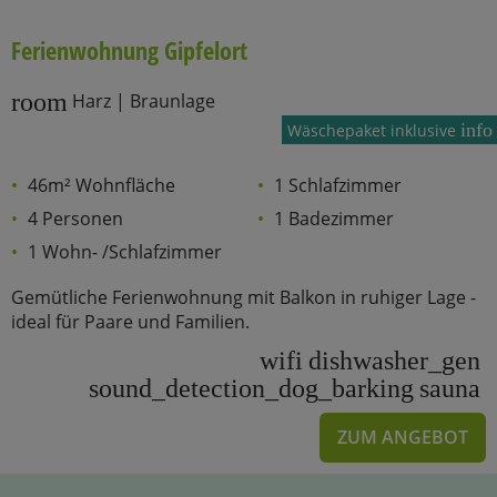
Ferienwohnung Gipfelort
room
Harz | Braunlage
info
Wäschepaket inklusive
46m² Wohnfläche
1 Schlafzimmer
4 Personen
1 Badezimmer
1 Wohn- /Schlafzimmer
Gemütliche Ferienwohnung mit Balkon in ruhiger Lage -
ideal für Paare und Familien.
wifi
dishwasher_gen
sound_detection_dog_barking
sauna
ZUM ANGEBOT