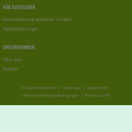
FÜR GASTGEBER
Ferienwohnung vermieten im Harz
Eigentümer-Login
UNTERNEHMEN
Über uns
Kontakt
© 2026 Harzdomicile
Impressum
Datenschutz
Miet- & Vermittlungsbedingungen
Ferienhaus API