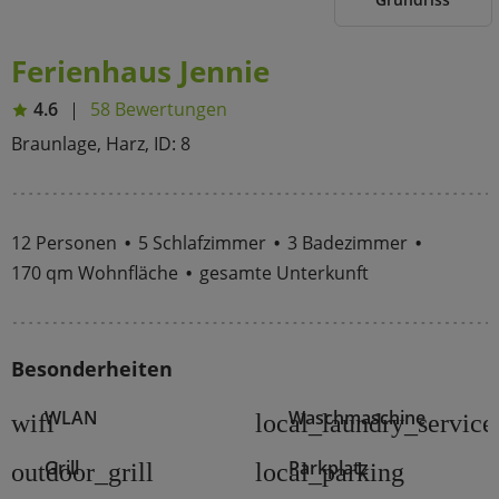
Ferienhaus Jennie
4.6
58 Bewertungen
Braunlage, Harz, ID: 8
12 Personen
5 Schlafzimmer
3 Badezimmer
170 qm Wohnfläche
gesamte Unterkunft
Besonderheiten
WLAN
Waschmaschine
wifi
local_laundry_service
Grill
Parkplatz
outdoor_grill
local_parking