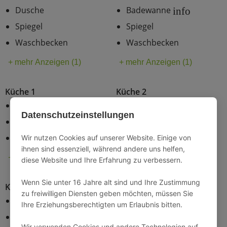
Dusche
Badewanne
info
Spiegel
Spiegel
Waschbecken
Waschbecken
+ mehr Anzeigen (1)
+ mehr Anzeigen (1)
Küche 1
Küche 2
Backofen
Backofen
Datenschutzeinstellungen
Ceran-Kochfeld
Ceran-Kochfeld
Elektroherd
Elektroherd
Wir nutzen Cookies auf unserer Website. Einige von
ihnen sind essenziell, während andere uns helfen,
+ mehr Anzeigen (7)
+ mehr Anzeigen (8)
diese Website und Ihre Erfahrung zu verbessern.
Wenn Sie unter 16 Jahre alt sind und Ihre Zustimmung
Küche 3
Hauswirtschaftsraum
zu freiwilligen Diensten geben möchten, müssen Sie
Backofen
Bügelbrett
Ihre Erziehungsberechtigten um Erlaubnis bitten.
Ceran-Kochfeld
Bügeleisen
Wir verwenden Cookies und andere Technologien auf