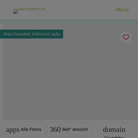
Menü
Wäschepaket inklusive
info
apps
360
domain
Alle Fotos
360°
Ansicht
Grundriss