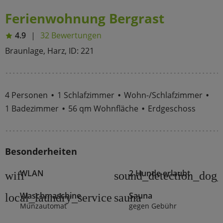
Ferienwohnung Bergrast
4.9
32 Bewertungen
Braunlage, Harz, ID: 221
4 Personen
1 Schlafzimmer
Wohn-/Schlafzimmer
1 Badezimmer
56 qm Wohnfläche
Erdgeschoss
Besonderheiten
WLAN
2 Hunde erlaubt
wifi
sound_detection_dog_
Waschmaschine
Sauna
local_laundry_service
sauna
Münzautomat
gegen Gebühr