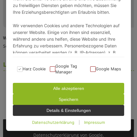
zu freiwilligen Diensten geben möchten, müssen Sie
Ihre Erziehungsberechtigten um Erlaubnis bitten.
Wir verwenden Cookies und andere Technologien auf
unserer Website. Einige von ihnen sind essenziell,
Wohn- /Schlafzimmer
Schlafzimmer
während andere uns helfen, diese Website und Ihre
Schlafsofa (160x200cm)
Doppelbett (180x200cm)
Erfahrung zu verbessern. Personenbezogene Daten
können verarbeitet werden (z. B. IP-Adressen), z. B.
für personalisierte Anzeigen und Inhalte oder
Lage
Anzeigen- und Inhaltsmessung.
Google Tag
Harz Cookie
Google Maps
Manager
Weitere Informationen über die Verwendung Ihrer
Daten finden Sie in unserer Datenschutzerklärung. Sie
Alle akzeptieren
können Ihre Auswahl jederzeit unter Einstellungen
Speichern
widerrufen oder anpassen.
Details & Einstellungen
Datenschutzerklärung
|
Impressum
Mit dem Laden der Karte akzeptieren Sie die
Datenschutzerklärung von Google.