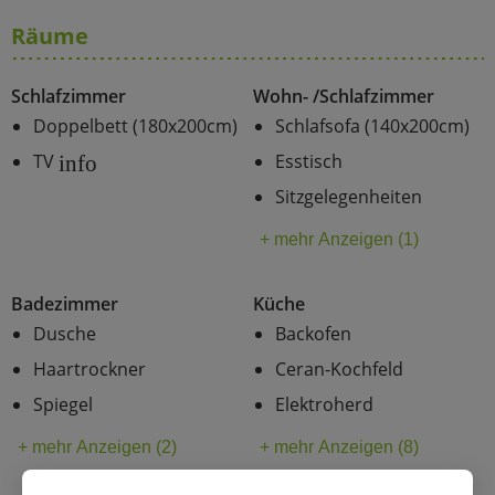
Räume
Schlafzimmer
Wohn- /Schlafzimmer
Doppelbett (180x200cm)
Schlafsofa (140x200cm)
TV
Esstisch
info
Sitzgelegenheiten
+ mehr Anzeigen (1)
Badezimmer
Küche
Dusche
Backofen
Haartrockner
Ceran-Kochfeld
Spiegel
Elektroherd
+ mehr Anzeigen (2)
+ mehr Anzeigen (8)