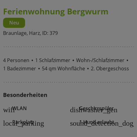
Ferienwohnung Bergwurm
Neu
Braunlage, Harz, ID: 379
4 Personen
1 Schlafzimmer
Wohn-/Schlafzimmer
1 Badezimmer
54 qm Wohnfläche
2. Obergeschoss
Besonderheiten
WLAN
Geschirrspüler
wifi
dishwasher_gen
Parkplatz
1 Hund erlaubt
local_parking
sound_detection_dog_