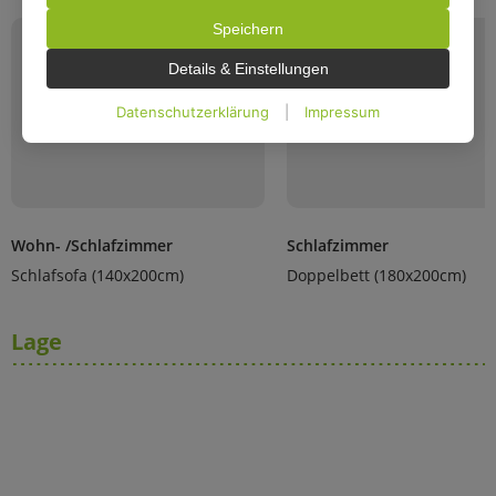
können Ihre Auswahl jederzeit unter Einstellungen
Speichern
widerrufen oder anpassen.
Details & Einstellungen
Datenschutzerklärung
|
Impressum
Wohn- /Schlafzimmer
Schlafzimmer
Schlafsofa (140x200cm)
Doppelbett (180x200cm)
Lage