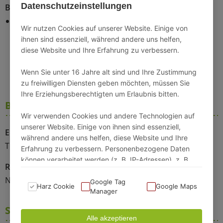
Datenschutzeinstellungen
Balkon
Allgemein
Sommermöbel
Fahrrad abstellbar
Wir nutzen Cookies auf unserer Website. Einige von
Hunde erlaubt
ihnen sind essenziell, während andere uns helfen,
diese Website und Ihre Erfahrung zu verbessern.
Kinderhochstuhl
+ mehr Anzeigen (6)
Wenn Sie unter 16 Jahre alt sind und Ihre Zustimmung
zu freiwilligen Diensten geben möchten, müssen Sie
Ihre Erziehungsberechtigten um Erlaubnis bitten.
Beschaffenheit
Wir verwenden Cookies und andere Technologien auf
unserer Website. Einige von ihnen sind essenziell,
Erreichbarkeit
Barrierefrei
während andere uns helfen, diese Website und Ihre
Treppe
Nein
Erfahrung zu verbessern. Personenbezogene Daten
können verarbeitet werden (z. B. IP-Adressen), z. B.
Rollstuhlgerecht
für personalisierte Anzeigen und Inhalte oder
Nein
Anzeigen- und Inhaltsmessung.
Google Tag
Harz Cookie
Google Maps
Manager
Weitere Informationen über die Verwendung Ihrer
Schlafmöglichkeiten
Daten finden Sie in unserer Datenschutzerklärung. Sie
Alle akzeptieren