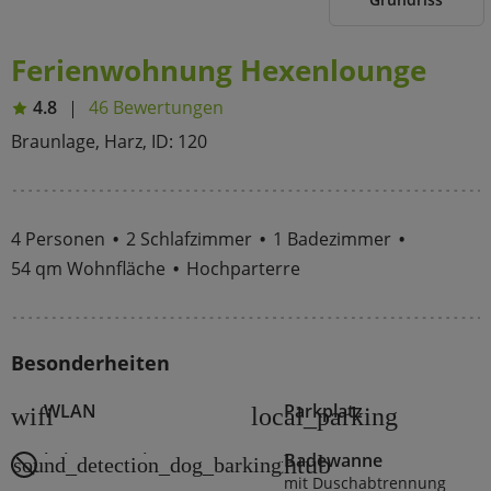
Ferienwohnung Hexenlounge
4.8
46 Bewertungen
Braunlage, Harz, ID: 120
4 Personen
2 Schlafzimmer
1 Badezimmer
54 qm Wohnfläche
Hochparterre
Besonderheiten
WLAN
Parkplatz
wifi
local_parking
keine Haustiere
Badewanne
bathtub
sound_detection_dog_barking
mit Duschabtrennung