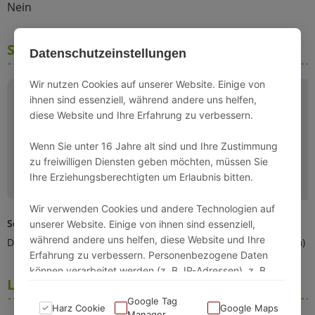
Nein
Schlafmöglichkeiten
Datenschutzeinstellungen
Wir nutzen Cookies auf unserer Website. Einige von
ihnen sind essenziell, während andere uns helfen,
diese Website und Ihre Erfahrung zu verbessern.
Wenn Sie unter 16 Jahre alt sind und Ihre Zustimmung
zu freiwilligen Diensten geben möchten, müssen Sie
Ihre Erziehungsberechtigten um Erlaubnis bitten.
Wir verwenden Cookies und andere Technologien auf
Schlafzimmer 1
Schlafzimmer 2
unserer Website. Einige von ihnen sind essenziell,
während andere uns helfen, diese Website und Ihre
Doppelbett (180x200cm)
2 Einzelbetten (90x200cm)
Erfahrung zu verbessern. Personenbezogene Daten
können verarbeitet werden (z. B. IP-Adressen), z. B.
Lage
für personalisierte Anzeigen und Inhalte oder
Anzeigen- und Inhaltsmessung.
Google Tag
Harz Cookie
Google Maps
Manager