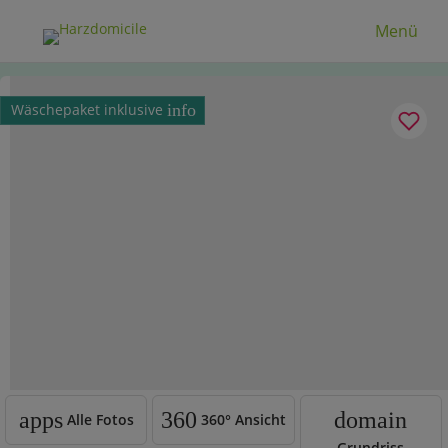
Menü
Wäschepaket inklusive
info
apps
360
domain
Alle Fotos
360°
Ansicht
Grundriss