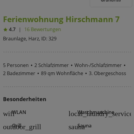
Ferienwohnung Hirschmann 7
4.7
16 Bewertungen
Braunlage, Harz, ID: 329
5 Personen
2 Schlafzimmer
Wohn-/Schlafzimmer
2 Badezimmer
89 qm Wohnfläche
3. Obergeschoss
Besonderheiten
WLAN
Waschmaschine
wifi
local_laundry_service
Grill
Sauna
outdoor_grill
sauna