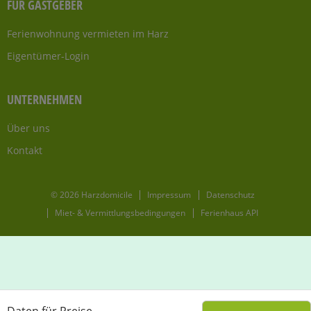
FÜR GASTGEBER
Ferienwohnung vermieten im Harz
Eigentümer-Login
UNTERNEHMEN
Über uns
Kontakt
© 2026 Harzdomicile
Impressum
Datenschutz
Miet- & Vermittlungsbedingungen
Ferienhaus API