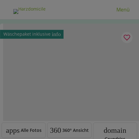
Menü
Wäschepaket inklusive
info
apps
360
domain
Alle Fotos
360°
Ansicht
Grundriss