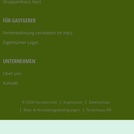
Gruppenhaus Harz
FÜR GASTGEBER
Ferienwohnung vermieten im Harz
Eigentümer-Login
UNTERNEHMEN
Über uns
Kontakt
© 2026 Harzdomicile
Impressum
Datenschutz
Miet- & Vermittlungsbedingungen
Ferienhaus API