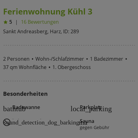
Ferienwohnung Kühl 3
5
16 Bewertungen
Sankt Andreasberg, Harz, ID: 289
2 Personen
Wohn-/Schlafzimmer
1 Badezimmer
37 qm Wohnfläche
1. Obergeschoss
Besonderheiten
Badewanne
Parkplatz
bathtub
local_parking
keine Haustiere
Sauna
sauna
sound_detection_dog_barking
gegen Gebühr