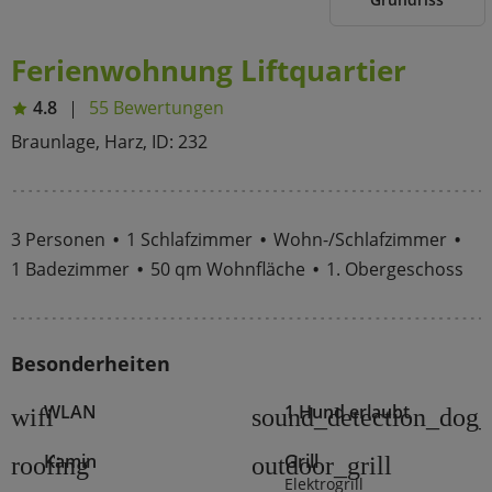
Ferienwohnung Liftquartier
4.8
55 Bewertungen
Braunlage, Harz, ID: 232
3 Personen
1 Schlafzimmer
Wohn-/Schlafzimmer
1 Badezimmer
50 qm Wohnfläche
1. Obergeschoss
Besonderheiten
WLAN
1 Hund erlaubt
wifi
sound_detection_dog_
Kamin
Grill
roofing
outdoor_grill
Elektrogrill