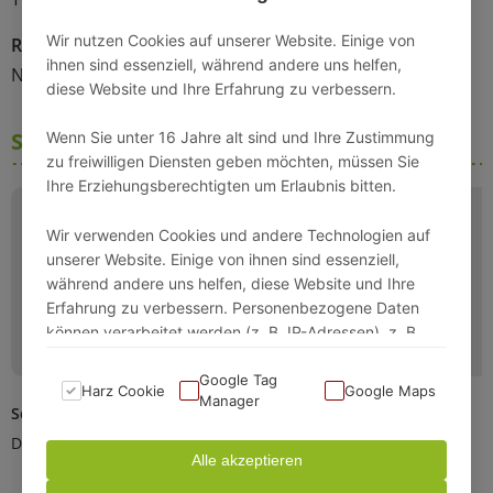
Wir nutzen Cookies auf unserer Website. Einige von
Rollstuhlgerecht
ihnen sind essenziell, während andere uns helfen,
Nein
diese Website und Ihre Erfahrung zu verbessern.
Schlafmöglichkeiten
Wenn Sie unter 16 Jahre alt sind und Ihre Zustimmung
zu freiwilligen Diensten geben möchten, müssen Sie
Ihre Erziehungsberechtigten um Erlaubnis bitten.
Wir verwenden Cookies und andere Technologien auf
unserer Website. Einige von ihnen sind essenziell,
während andere uns helfen, diese Website und Ihre
Erfahrung zu verbessern. Personenbezogene Daten
können verarbeitet werden (z. B. IP-Adressen), z. B.
für personalisierte Anzeigen und Inhalte oder
Anzeigen- und Inhaltsmessung.
Google Tag
Harz Cookie
Google Maps
Manager
Schlafzimmer
Wohn- /Schlafzimmer
Weitere Informationen über die Verwendung Ihrer
Doppelbett (180x200cm)
Schlafsofa (160x200cm)
Daten finden Sie in unserer Datenschutzerklärung. Sie
Alle akzeptieren
können Ihre Auswahl jederzeit unter Einstellungen