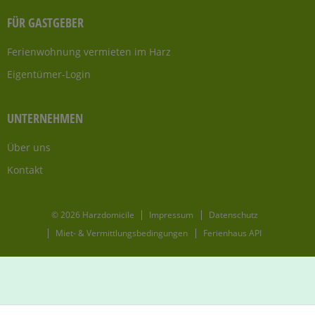
FÜR GASTGEBER
Ferienwohnung vermieten im Harz
Eigentümer-Login
UNTERNEHMEN
Über uns
Kontakt
© 2026 Harzdomicile
Impressum
Datenschutz
Miet- & Vermittlungsbedingungen
Ferienhaus API