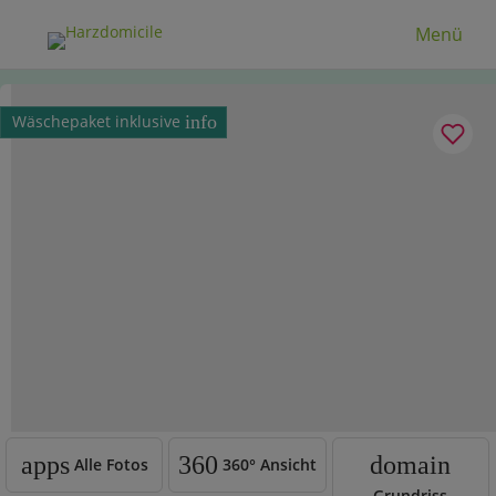
Menü
Wäschepaket inklusive
info
apps
360
domain
Alle Fotos
360°
Ansicht
Grundriss