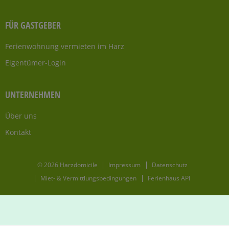
FÜR GASTGEBER
Ferienwohnung vermieten im Harz
Eigentümer-Login
UNTERNEHMEN
Über uns
Kontakt
© 2026 Harzdomicile
Impressum
Datenschutz
Miet- & Vermittlungsbedingungen
Ferienhaus API