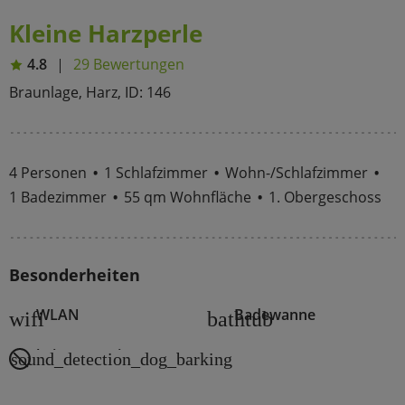
Kleine Harzperle
4.8
29 Bewertungen
Braunlage, Harz, ID: 146
4 Personen
1 Schlafzimmer
Wohn-/Schlafzimmer
1 Badezimmer
55 qm Wohnfläche
1. Obergeschoss
Besonderheiten
WLAN
Badewanne
wifi
bathtub
keine Haustiere
sound_detection_dog_barking