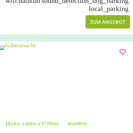
wifi
bathtub
sound_detection_dog_barking
local_parking
ZUM ANGEBOT
photo_camera
17 Fotos
Grundriss