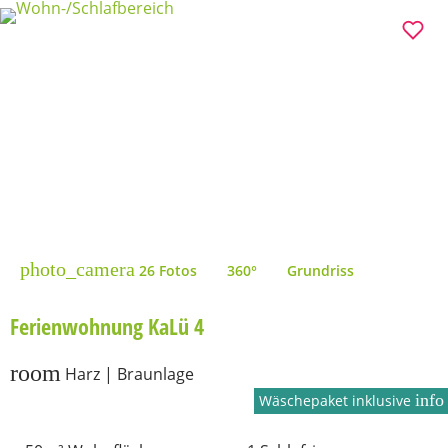
photo_camera
26 Fotos
360°
Grundriss
Ferienwohnung KaLü 4
room
Harz | Braunlage
info
Wäschepaket inklusive