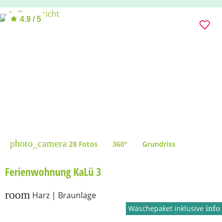
4.9 / 5
photo_camera
28 Fotos
360°
Grundriss
Ferienwohnung KaLü 3
room
Harz | Braunlage
info
Wäschepaket inklusive