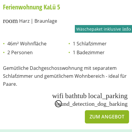
Ferienwohnung KaLü 5
room
Harz | Braunlage
info
Wäschepaket inklusive
46m² Wohnfläche
1 Schlafzimmer
2 Personen
1 Badezimmer
Gemütliche Dachgeschosswohnung mit separatem
Schlafzimmer und gemütlichem Wohnbereich - ideal für
Paare.
wifi
bathtub
local_parking
sound_detection_dog_barking
ZUM ANGEBOT