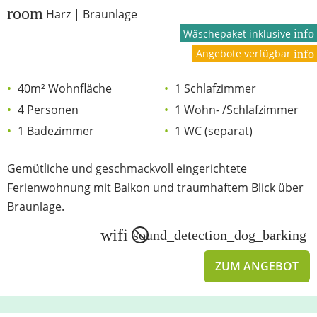
room
Harz | Braunlage
info
Wäschepaket inklusive
Angebote verfügbar
info
40m² Wohnfläche
1 Schlafzimmer
4 Personen
1 Wohn- /Schlafzimmer
1 Badezimmer
1 WC (separat)
Gemütliche und geschmackvoll eingerichtete
Ferienwohnung mit Balkon und traumhaftem Blick über
Braunlage.
wifi
sound_detection_dog_barking
ZUM ANGEBOT