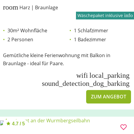
room
Harz | Braunlage
info
Wäschepaket inklusive
30m² Wohnfläche
1 Schlafzimmer
2 Personen
1 Badezimmer
Gemütliche kleine Ferienwohnung mit Balkon in
Braunlage - ideal für Paare.
wifi
local_parking
sound_detection_dog_barking
ZUM ANGEBOT
4.7 / 5