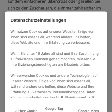
auf dem einfacheren Bikercross oder gesellen Sie
sich zu den Zuschauern, die immer zahlreicher im
Racepark Schulenberg erscheinen, und
Datenschutzeinstellungen
beobachten Sie die Meister bei Ihrem Werk im
Weltcup. Hier kann sich jeder noch etwas für die
Wir nutzen Cookies auf unserer Website. Einige von
eigene Leistung abschauen – und dank des
ihnen sind essenziell, während andere uns helfen,
Gemeinschaftsgefühl Hilfe anbieten und gute
diese Website und Ihre Erfahrung zu verbessern.
Kontakte knüpfen.
Wenn Sie unter 16 Jahre alt sind und Ihre Zustimmung
zu freiwilligen Diensten geben möchten, müssen Sie
Ihre Erziehungsberechtigten um Erlaubnis bitten.
Bikepark Bodetal in Thale
Wir verwenden Cookies und andere Technologien auf
unserer Website. Einige von ihnen sind essenziell,
Im Bikepark Bodetal erwartet Sie Sachsen-Anhalts
während andere uns helfen, diese Website und Ihre
einzig offizielle Downhill-Route. Mit dem Sessellift
Erfahrung zu verbessern. Personenbezogene Daten
können verarbeitet werden (z. B. IP-Adressen), z. B.
geht es bequem die 250 Meter hinauf und mit
für personalisierte Anzeigen und Inhalte oder
hoher Geschwindigkeit auf der Downhill-Strecke
Anzeigen- und Inhaltsmessung.
Google Tag
Harz Cookie
Google Maps