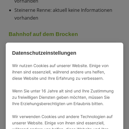
vorhanden
Steinerne Renne: aktuell keine Informationen
vorhanden
Bahnhof auf dem Brocken
Der Bahnhof Brocken ist der Endpunkt der
Datenschutzeinstellungen
Brockenbahn. Von hier aus starten Sie Ihre
Besichtigung des Brockens. Die Station ist mit 1125
Wir nutzen Cookies auf unserer Website. Einige von
Metern über dem Meeresspiegel der
ihnen sind essenziell, während andere uns helfen,
höchstgelegene Bahnhof aller dampfbetriebenen
diese Website und Ihre Erfahrung zu verbessern.
Schmalspurbahnen in Deutschland
Wenn Sie unter 16 Jahre alt sind und Ihre Zustimmung
zu freiwilligen Diensten geben möchten, müssen Sie
♿️ Barrierefreier Ein-/Ausstieg möglich: Ja, mit
Ihre Erziehungsberechtigten um Erlaubnis bitten.
vorheriger Anmeldung
Wir verwenden Cookies und andere Technologien auf
unserer Website. Einige von ihnen sind essenziell,
Zur Webcam des Bahnhofs auf dem Brocken