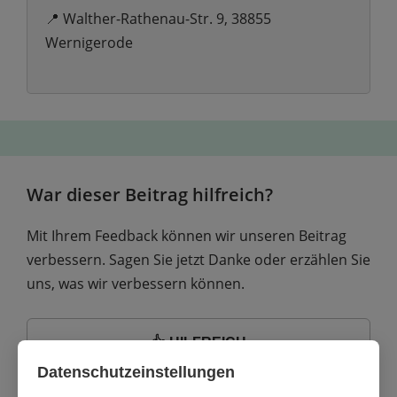
📍 Walther-Rathenau-Str. 9, 38855
Wernigerode
War dieser Beitrag hilfreich?
Mit Ihrem Feedback können wir unseren Beitrag
verbessern. Sagen Sie jetzt Danke oder erzählen Sie
uns, was wir verbessern können.
👍 HILFREICH
Datenschutzeinstellungen