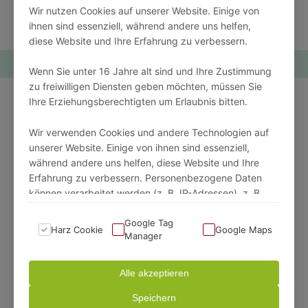
VERBESSERUNG VORSCHLAGEN
Wir nutzen Cookies auf unserer Website. Einige von
ihnen sind essenziell, während andere uns helfen,
diese Website und Ihre Erfahrung zu verbessern.
Wenn Sie unter 16 Jahre alt sind und Ihre Zustimmung
zu freiwilligen Diensten geben möchten, müssen Sie
Ihre Erziehungsberechtigten um Erlaubnis bitten.
Beitrag von
Simon Kleinert
- Harz
Experte
Wir verwenden Cookies und andere Technologien auf
unserer Website. Einige von ihnen sind essenziell,
während andere uns helfen, diese Website und Ihre
Hallo, ich bin Simon – Gründer von Harzdomicile.
Erfahrung zu verbessern. Personenbezogene Daten
Bereits in meiner Kindheit war ich regelmäßig mit
können verarbeitet werden (z. B. IP-Adressen), z. B.
meinen Eltern auf Reisen innerhalb Deutschlands.
für personalisierte Anzeigen und Inhalte oder
Der Harz mit seiner vielfältigen Natur und seinen
Anzeigen- und Inhaltsmessung.
Google Tag
Harz Cookie
Google Maps
Manager
abwechs­lungs­reichen Aktivitäten hat es mir dabei
Weitere Informationen über die Verwendung Ihrer
besonders angetan. Mittler­weile bin ich seit 2012 in
Daten finden Sie in unserer Datenschutzerklärung. Sie
Alle akzeptieren
der Tourismus­branche im Harz tätig und freue
können Ihre Auswahl jederzeit unter Einstellungen
mich, Ihnen mehr über Aktivitäten und
Speichern
widerrufen oder anpassen.