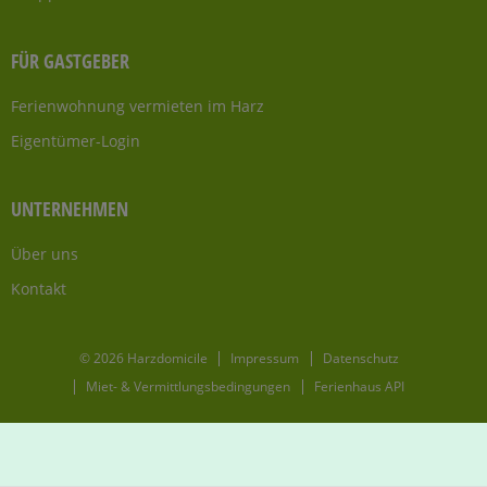
FÜR GASTGEBER
Ferienwohnung vermieten im Harz
Eigentümer-Login
UNTERNEHMEN
Über uns
Kontakt
© 2026 Harzdomicile
Impressum
Datenschutz
Miet- & Vermittlungsbedingungen
Ferienhaus API