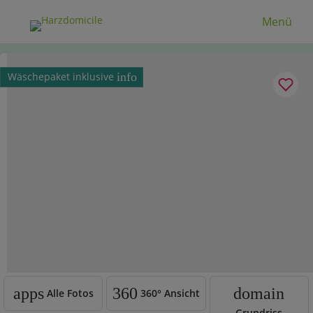
Menü
Wäschepaket inklusive
info
apps
360
domain
Alle Fotos
360°
Ansicht
Grundriss