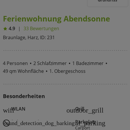
Ferienwohnung Abendsonne
4.9
33 Bewertungen
Braunlage, Harz, ID: 231
4 Personen
2 Schlafzimmer
1 Badezimmer
49 qm Wohnfläche
1. Obergeschoss
Besonderheiten
WLAN
Grill
wifi
outdoor_grill
keine Haustiere
Parkplatz
local_parking
sound_detection_dog_barking
Carport