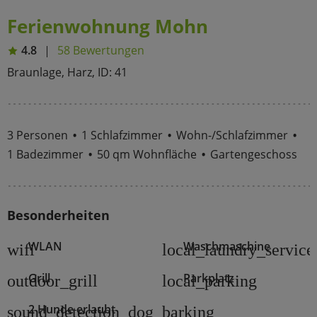
Ferienwohnung Mohn
4.8
58 Bewertungen
Braunlage, Harz, ID: 41
3 Personen
1 Schlafzimmer
Wohn-/Schlafzimmer
1 Badezimmer
50 qm Wohnfläche
Gartengeschoss
Besonderheiten
WLAN
Waschmaschine
wifi
local_laundry_service
Grill
Parkplatz
outdoor_grill
local_parking
2 Hunde erlaubt
sound_detection_dog_barking