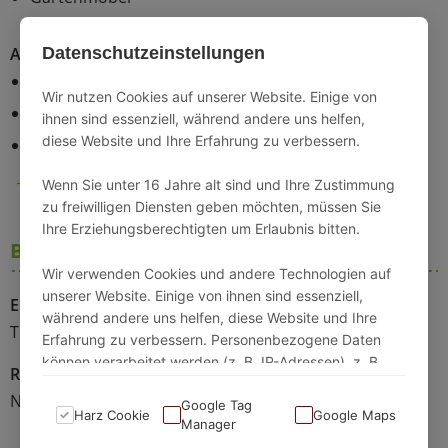
Datenschutzeinstellungen
Allgemein
Fahrrad abstellbar
Wir nutzen Cookies auf unserer Website. Einige von
Feuermelder
ihnen sind essenziell, während andere uns helfen,
diese Website und Ihre Erfahrung zu verbessern.
Hunde erlaubt
+ mehr Anzeigen (8)
Wenn Sie unter 16 Jahre alt sind und Ihre Zustimmung
zu freiwilligen Diensten geben möchten, müssen Sie
Ihre Erziehungsberechtigten um Erlaubnis bitten.
Beschaffenheit
Wir verwenden Cookies und andere Technologien auf
unserer Website. Einige von ihnen sind essenziell,
Erreichbarkeit
Barrierefrei
während andere uns helfen, diese Website und Ihre
Treppe
Nein
Erfahrung zu verbessern. Personenbezogene Daten
können verarbeitet werden (z. B. IP-Adressen), z. B.
Rollstuhlgerecht
für personalisierte Anzeigen und Inhalte oder
Nein
Anzeigen- und Inhaltsmessung.
Google Tag
Harz Cookie
Google Maps
Manager