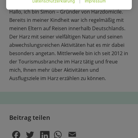
Datenschutzerklärung
|
Impressum
Hallo, ich bin Simon – Gründer von Harzdomicile.
Bereits in meiner Kindheit war ich regelmäßig mit
meinen Eltern auf Reisen innerhalb Deutschlands.
Der Harz mit seiner vielfältigen Natur und seinen
abwechs­lungs­reichen Aktivitäten hat es mir dabei
besonders angetan. Mittler­weile bin ich seit 2012 in
der Tourismus­branche im Harz tätig und freue
mich, Ihnen mehr über Aktivitäten und
Ausflugsziele im Harz erzählen zu können.
Beitrag teilen