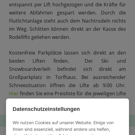
entspannt per Lift hochgezogen und die Kräfte für
weitere Abfahrten gespart werden. Durch die
Flutlichtanlage steht auch dem Nachtrodeln nichts
im Weg. Schlitten können direkt an der Kasse des
Rodellifts geliehen werden.
Kostenfreie Parkplätze lassen sich direkt an den
beiden Liften finden. Der Ski- und
Snowboardverleih befindet sich direkt am
Großparkplatz in Torfhaus. Bei ausreichender
Schneesituation öffnen die Lifte ab 9:00 Uhr.
Hier
finden Sie eine Preisliste für die jeweiligen Lifte
und weitere wichtige Informationen.
Datenschutzeinstellungen
Wir nutzen Cookies auf unserer Website. Einige von
ihnen sind essenziell, während andere uns helfen,