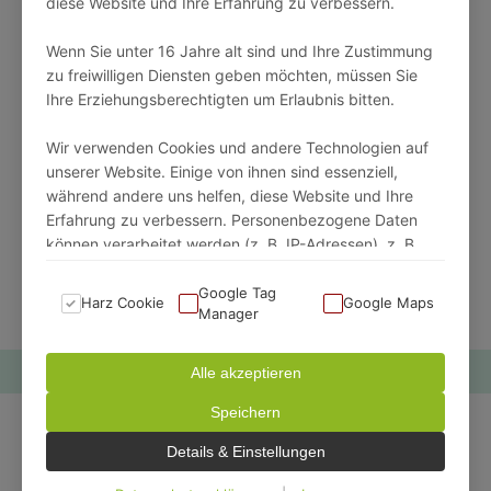
diese Website und Ihre Erfahrung zu verbessern.
War dieser Beitrag hilfreich?
Wenn Sie unter 16 Jahre alt sind und Ihre Zustimmung
Mit Ihrem Feedback können wir unseren Beitrag
zu freiwilligen Diensten geben möchten, müssen Sie
verbessern. Sagen Sie jetzt Danke oder erzählen Sie
Ihre Erziehungsberechtigten um Erlaubnis bitten.
uns, was wir verbessern können.
Wir verwenden Cookies und andere Technologien auf
unserer Website. Einige von ihnen sind essenziell,
während andere uns helfen, diese Website und Ihre
👍 HILFREICH
Erfahrung zu verbessern. Personenbezogene Daten
können verarbeitet werden (z. B. IP-Adressen), z. B.
für personalisierte Anzeigen und Inhalte oder
VERBESSERUNG VORSCHLAGEN
Anzeigen- und Inhaltsmessung.
Google Tag
Harz Cookie
Google Maps
Manager
Weitere Informationen über die Verwendung Ihrer
Daten finden Sie in unserer Datenschutzerklärung. Sie
Alle akzeptieren
können Ihre Auswahl jederzeit unter Einstellungen
Speichern
widerrufen oder anpassen.
Beitrag von
Simon Kleinert
- Harz
Details & Einstellungen
Experte