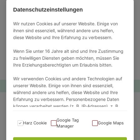
Doch bei all den Freizeitmöglichkeiten, die Ihnen in
Datenschutzeinstellungen
Schulenberg geboten werden, darf eines natürlich
nicht zu kurz kommen: Ruhe, Erholung und einfach
Wir nutzen Cookies auf unserer Website. Einige von
ihnen sind essenziell, während andere uns helfen,
einmal abschalten. Machen Sie es sich im
diese Website und Ihre Erfahrung zu verbessern.
Sonnenschein auf einer Bank bequem und
genießen Sie den weitläufigen Blick über den
Wenn Sie unter 16 Jahre alt sind und Ihre Zustimmung
Okerstausee und die grünen Berge bis hin zum
zu freiwilligen Diensten geben möchten, müssen Sie
Ihre Erziehungsberechtigten um Erlaubnis bitten.
Brocken. So fühlt sich Urlaub im Harz an!
Wir verwenden Cookies und andere Technologien auf
unserer Website. Einige von ihnen sind essenziell,
während andere uns helfen, diese Website und Ihre
Erfahrung zu verbessern. Personenbezogene Daten
War dieser Beitrag hilfreich?
können verarbeitet werden (z. B. IP-Adressen), z. B.
für personalisierte Anzeigen und Inhalte oder
Mit Ihrem Feedback können wir unseren Beitrag
Anzeigen- und Inhaltsmessung.
Google Tag
Harz Cookie
Google Maps
Manager
verbessern. Sagen Sie jetzt Danke oder erzählen Sie
Weitere Informationen über die Verwendung Ihrer
uns, was wir verbessern können.