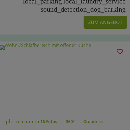
local_parking
local_laundry_service
sound_detection_dog_barking
ZUM ANGEBOT
photo_camera
16 Fotos
360°
Grundriss