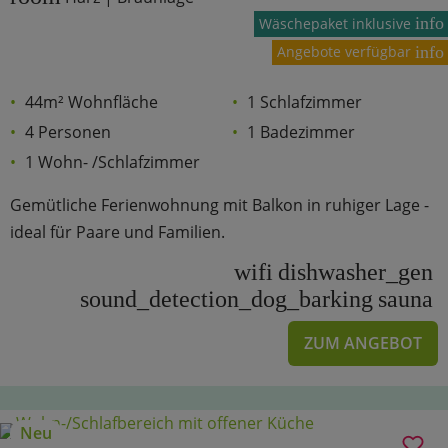
info
Wäschepaket inklusive
Angebote verfügbar
info
44m² Wohnfläche
1 Schlafzimmer
4 Personen
1 Badezimmer
1 Wohn- /Schlafzimmer
Gemütliche Ferienwohnung mit Balkon in ruhiger Lage -
ideal für Paare und Familien.
wifi
dishwasher_gen
sound_detection_dog_barking
sauna
ZUM ANGEBOT
Neu