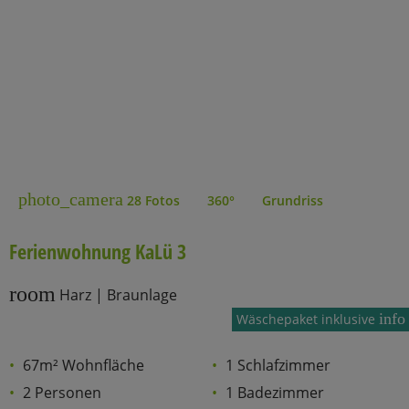
photo_camera
28 Fotos
360°
Grundriss
Ferienwohnung KaLü 3
room
Harz | Braunlage
info
Wäschepaket inklusive
67m² Wohnfläche
1 Schlafzimmer
2 Personen
1 Badezimmer