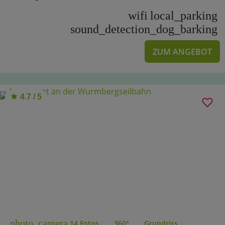
wifi
local_parking
sound_detection_dog_barking
ZUM ANGEBOT
4.7 / 5
photo_camera
14 Fotos
360°
Grundriss