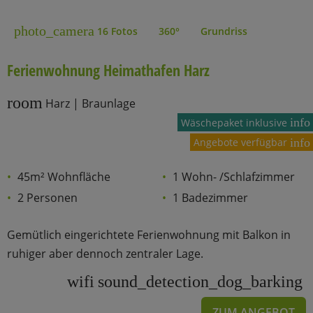
photo_camera
16 Fotos
360°
Grundriss
Ferienwohnung Heimathafen Harz
room
Harz | Braunlage
info
Wäschepaket inklusive
Angebote verfügbar
info
45m² Wohnfläche
1 Wohn- /Schlafzimmer
2 Personen
1 Badezimmer
Gemütlich eingerichtete Ferienwohnung mit Balkon in
ruhiger aber dennoch zentraler Lage.
wifi
sound_detection_dog_barking
ZUM ANGEBOT