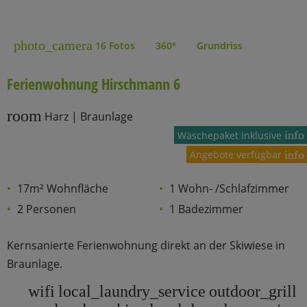
photo_camera
16 Fotos
360°
Grundriss
Ferienwohnung Hirschmann 6
room
Harz | Braunlage
info
Wäschepaket inklusive
Angebote verfügbar
info
17m² Wohnfläche
1 Wohn- /Schlafzimmer
2 Personen
1 Badezimmer
Kernsanierte Ferienwohnung direkt an der Skiwiese in
Braunlage.
wifi
local_laundry_service
outdoor_grill