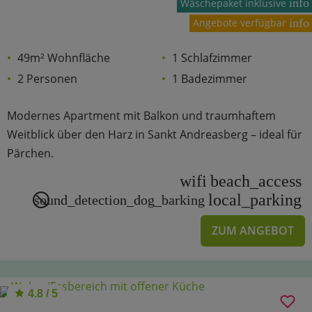
info
Wäschepaket inklusive
Angebote verfügbar
info
49m² Wohnfläche
1 Schlafzimmer
2 Personen
1 Badezimmer
Modernes Apartment mit Balkon und traumhaftem
Weitblick über den Harz in Sankt Andreasberg – ideal für
Pärchen.
wifi
beach_access
local_parking
sound_detection_dog_barking
ZUM ANGEBOT
4.8 / 5