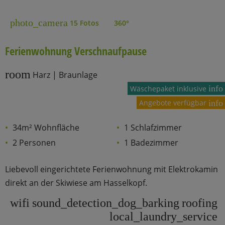
photo_camera
15 Fotos
360°
Ferienwohnung Verschnaufpause
room
Harz | Braunlage
info
Wäschepaket inklusive
Angebote verfügbar
info
34m² Wohnfläche
1 Schlafzimmer
2 Personen
1 Badezimmer
Liebevoll eingerichtete Ferienwohnung mit Elektrokamin
direkt an der Skiwiese am Hasselkopf.
wifi
sound_detection_dog_barking
roofing
local_laundry_service