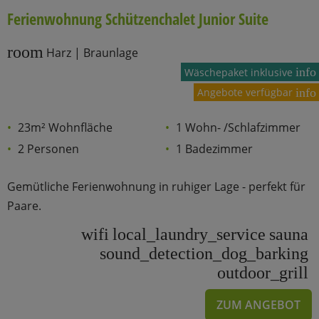
Ferienwohnung Schützenchalet Junior Suite
room
Harz | Braunlage
info
Wäschepaket inklusive
Angebote verfügbar
info
23m² Wohnfläche
1 Wohn- /Schlafzimmer
2 Personen
1 Badezimmer
Gemütliche Ferienwohnung in ruhiger Lage - perfekt für
Paare.
wifi
local_laundry_service
sauna
sound_detection_dog_barking
outdoor_grill
ZUM ANGEBOT