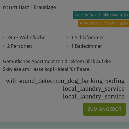
room
Harz | Braunlage
info
Wäschepaket inklusive
Angebote verfügbar
info
34m² Wohnfläche
1 Schlafzimmer
2 Personen
1 Badezimmer
Gemütliches Apartment mit direktem Blick auf die
Skiwiese am Hasselkopf - ideal für Paare.
wifi
sound_detection_dog_barking
roofing
local_laundry_service
local_laundry_service
ZUM ANGEBOT