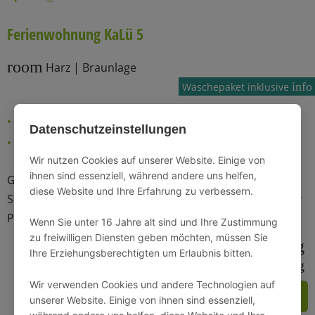
Ferienwohnung KaLü 5
room
Harz | Braunlage
info
Wäschepaket inklusive
46m² Wohnfläche
1 Schlafzimmer
Datenschutzeinstellungen
2 Personen
1 Badezimmer
Wir nutzen Cookies auf unserer Website. Einige von
ihnen sind essenziell, während andere uns helfen,
Gemütliche Dachgeschosswohnung mit separatem
diese Website und Ihre Erfahrung zu verbessern.
Schlafzimmer und gemütlichem Wohnbereich - ideal für
Paare.
Wenn Sie unter 16 Jahre alt sind und Ihre Zustimmung
zu freiwilligen Diensten geben möchten, müssen Sie
wifi
bathtub
local_parking
Ihre Erziehungsberechtigten um Erlaubnis bitten.
sound_detection_dog_barking
Wir verwenden Cookies und andere Technologien auf
ZUM ANGEBOT
unserer Website. Einige von ihnen sind essenziell,