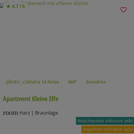
4.7 / 5
photo_camera
14 Fotos
360°
Grundriss
Apartment Kleine Elfe
room
Harz | Braunlage
info
Wäschepaket inklusive
Angebote verfügbar
info