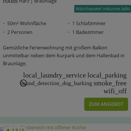
room
Harz | Braunlage
info
Wäschepaket inklusive
50m² Wohnfläche
1 Schlafzimmer
2 Personen
1 Badezimmer
Gemütliche Ferienwohnung mit großem Balkon
unmittelbar neben dem Kurpark und dem Hallenbad in
Braunlage.
local_laundry_service
local_parking
smoke_free
sound_detection_dog_barking
wifi_off
ZUM ANGEBOT
4.8 / 5