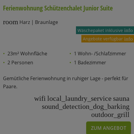
Ferienwohnung Schützenchalet Junior Suite
room
Harz | Braunlage
info
Wäschepaket inklusive
Angebote verfügbar
info
23m² Wohnfläche
1 Wohn- /Schlafzimmer
2 Personen
1 Badezimmer
Gemütliche Ferienwohnung in ruhiger Lage - perfekt für
Paare.
wifi
local_laundry_service
sauna
sound_detection_dog_barking
outdoor_grill
ZUM ANGEBOT