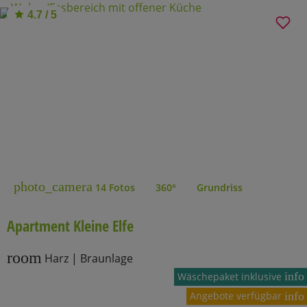
4.7 / 5
photo_camera
14 Fotos
360°
Grundriss
Apartment Kleine Elfe
room
Harz | Braunlage
info
Wäschepaket inklusive
Angebote verfügbar
info