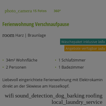
photo_camera
15 Fotos
360°
Ferienwohnung Verschnaufpause
room
Harz | Braunlage
info
Wäschepaket inklusive
Angebote verfügbar
info
34m² Wohnfläche
1 Schlafzimmer
2 Personen
1 Badezimmer
Liebevoll eingerichtete Ferienwohnung mit Elektrokamin
direkt an der Skiwiese am Hasselkopf.
wifi
sound_detection_dog_barking
roofing
local_laundry_service