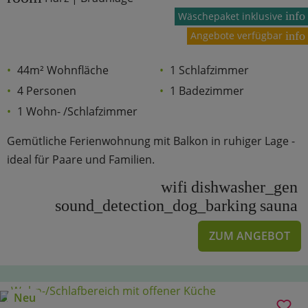
info
Wäschepaket inklusive
Angebote verfügbar
info
44m² Wohnfläche
1 Schlafzimmer
4 Personen
1 Badezimmer
1 Wohn- /Schlafzimmer
Gemütliche Ferienwohnung mit Balkon in ruhiger Lage -
ideal für Paare und Familien.
wifi
dishwasher_gen
sound_detection_dog_barking
sauna
ZUM ANGEBOT
Neu