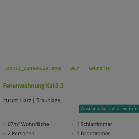
photo_camera
28 Fotos
360°
Grundriss
Ferienwohnung KaLü 3
room
Harz | Braunlage
info
Wäschepaket inklusive
67m² Wohnfläche
1 Schlafzimmer
2 Personen
1 Badezimmer