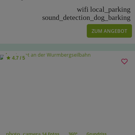
wifi
local_parking
sound_detection_dog_barking
ZUM ANGEBOT
4.7 / 5
photo_camera
14 Fotos
360°
Grundriss