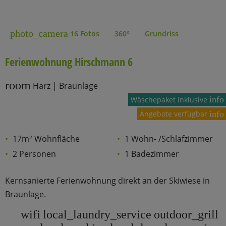
photo_camera
16 Fotos
360°
Grundriss
Ferienwohnung Hirschmann 6
room
Harz | Braunlage
info
Wäschepaket inklusive
Angebote verfügbar
info
17m² Wohnfläche
1 Wohn- /Schlafzimmer
2 Personen
1 Badezimmer
Kernsanierte Ferienwohnung direkt an der Skiwiese in
Braunlage.
wifi
local_laundry_service
outdoor_grill