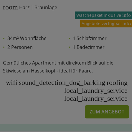
room
Harz | Braunlage
info
Wäschepaket inklusive
Angebote verfügbar
info
34m² Wohnfläche
1 Schlafzimmer
2 Personen
1 Badezimmer
Gemütliches Apartment mit direktem Blick auf die
Skiwiese am Hasselkopf - ideal für Paare.
wifi
sound_detection_dog_barking
roofing
local_laundry_service
local_laundry_service
ZUM ANGEBOT