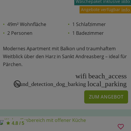
info
Wäschepaket inklusive
Angebote verfügbar
info
49m² Wohnfläche
1 Schlafzimmer
2 Personen
1 Badezimmer
Modernes Apartment mit Balkon und traumhaftem
Weitblick über den Harz in Sankt Andreasberg – ideal für
Pärchen.
wifi
beach_access
local_parking
sound_detection_dog_barking
ZUM ANGEBOT
4.8 / 5