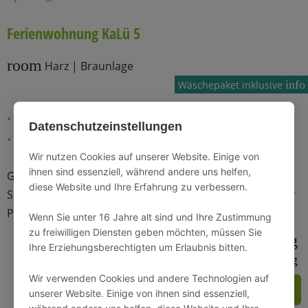
Ferienwohnung KaLü 5
room
Harz | Braunlage
info
Wäschepaket inklusive
46m² Wohnfläche
1 Schlafzimmer
Datenschutzeinstellungen
2 Personen
1 Badezimmer
Wir nutzen Cookies auf unserer Website. Einige von
ihnen sind essenziell, während andere uns helfen,
Gemütliche Dachgeschosswohnung mit separatem
diese Website und Ihre Erfahrung zu verbessern.
Schlafzimmer und gemütlichem Wohnbereich - ideal für
Paare.
Wenn Sie unter 16 Jahre alt sind und Ihre Zustimmung
zu freiwilligen Diensten geben möchten, müssen Sie
wifi
bathtub
local_parking
Ihre Erziehungsberechtigten um Erlaubnis bitten.
sound_detection_dog_barking
Wir verwenden Cookies und andere Technologien auf
ZUM ANGEBOT
unserer Website. Einige von ihnen sind essenziell,