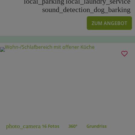
local_parking
local_laundry_service
sound_detection_dog_barking
ZUM ANGEBOT
photo_camera
16 Fotos
360°
Grundriss