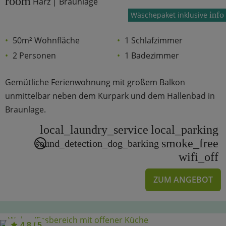
room
Harz | Braunlage
info
Wäschepaket inklusive
50m² Wohnfläche
1 Schlafzimmer
2 Personen
1 Badezimmer
Gemütliche Ferienwohnung mit großem Balkon
unmittelbar neben dem Kurpark und dem Hallenbad in
Braunlage.
local_laundry_service
local_parking
smoke_free
sound_detection_dog_barking
wifi_off
ZUM ANGEBOT
4.8 / 5