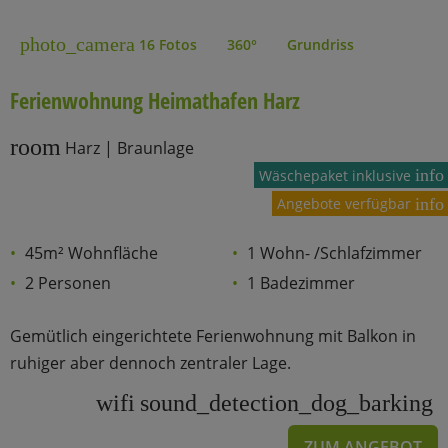
photo_camera
16 Fotos
360°
Grundriss
Ferienwohnung Heimathafen Harz
room
Harz | Braunlage
info
Wäschepaket inklusive
Angebote verfügbar
info
45m² Wohnfläche
1 Wohn- /Schlafzimmer
2 Personen
1 Badezimmer
Gemütlich eingerichtete Ferienwohnung mit Balkon in
ruhiger aber dennoch zentraler Lage.
wifi
sound_detection_dog_barking
ZUM ANGEBOT