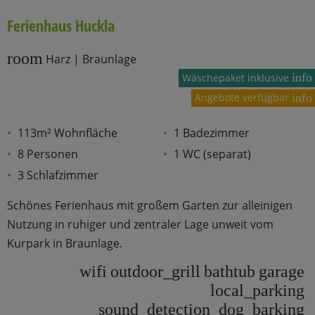
Ferienhaus Huckla
room
Harz | Braunlage
info
Wäschepaket inklusive
Angebote verfügbar
info
113m² Wohnfläche
1 Badezimmer
8 Personen
1 WC (separat)
3 Schlafzimmer
Schönes Ferienhaus mit großem Garten zur alleinigen
Nutzung in ruhiger und zentraler Lage unweit vom
Kurpark in Braunlage.
wifi
outdoor_grill
bathtub
garage
local_parking
sound_detection_dog_barking