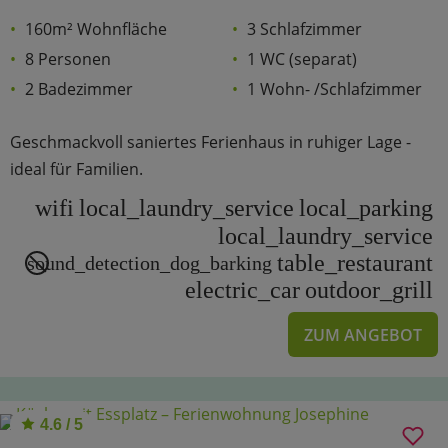
160m² Wohnfläche
3 Schlafzimmer
8 Personen
1 WC (separat)
2 Badezimmer
1 Wohn- /Schlafzimmer
Geschmackvoll saniertes Ferienhaus in ruhiger Lage -
ideal für Familien.
wifi
local_laundry_service
local_parking
local_laundry_service
table_restaurant
sound_detection_dog_barking
electric_car
outdoor_grill
ZUM ANGEBOT
4.6 / 5