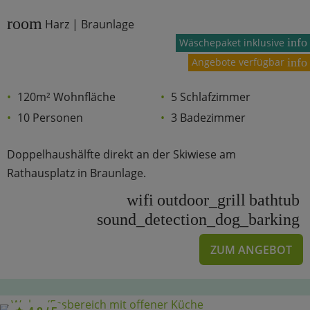
room
Harz | Braunlage
info
Wäschepaket inklusive
Angebote verfügbar
info
120m² Wohnfläche
5 Schlafzimmer
10 Personen
3 Badezimmer
Doppelhaushälfte direkt an der Skiwiese am
Rathausplatz in Braunlage.
wifi
outdoor_grill
bathtub
sound_detection_dog_barking
ZUM ANGEBOT