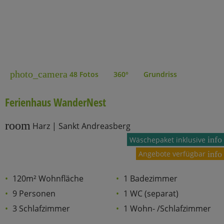
photo_camera
48 Fotos
360°
Grundriss
Ferienhaus WanderNest
room
Harz | Sankt Andreasberg
info
Wäschepaket inklusive
Angebote verfügbar
info
120m² Wohnfläche
1 Badezimmer
9 Personen
1 WC (separat)
3 Schlafzimmer
1 Wohn- /Schlafzimmer