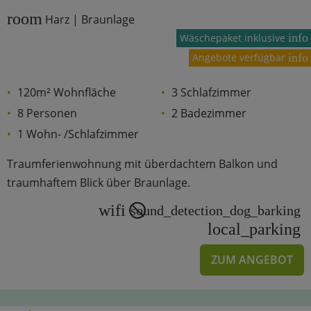
room
Harz | Braunlage
info
Wäschepaket inklusive
Angebote verfügbar
info
120m² Wohnfläche
3 Schlafzimmer
8 Personen
2 Badezimmer
1 Wohn- /Schlafzimmer
Traumferienwohnung mit überdachtem Balkon und
traumhaftem Blick über Braunlage.
wifi
sound_detection_dog_barking
local_parking
ZUM ANGEBOT