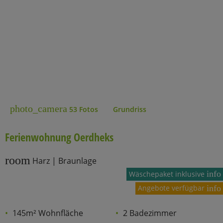
photo_camera
53 Fotos
Grundriss
Ferienwohnung Oerdheks
room
Harz | Braunlage
info
Wäschepaket inklusive
Angebote verfügbar
info
145m² Wohnfläche
2 Badezimmer