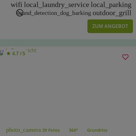
wifi
local_laundry_service
local_parking
outdoor_grill
sound_detection_dog_barking
ZUM ANGEBOT
4.7 / 5
photo_camera
39 Fotos
360°
Grundriss