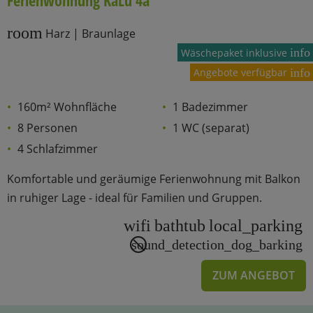
Ferienwohnung KaLü 4a
room
Harz | Braunlage
info
Wäschepaket inklusive
Angebote verfügbar
info
160m² Wohnfläche
1 Badezimmer
8 Personen
1 WC (separat)
4 Schlafzimmer
Komfortable und geräumige Ferienwohnung mit Balkon
in ruhiger Lage - ideal für Familien und Gruppen.
wifi
bathtub
local_parking
sound_detection_dog_barking
ZUM ANGEBOT