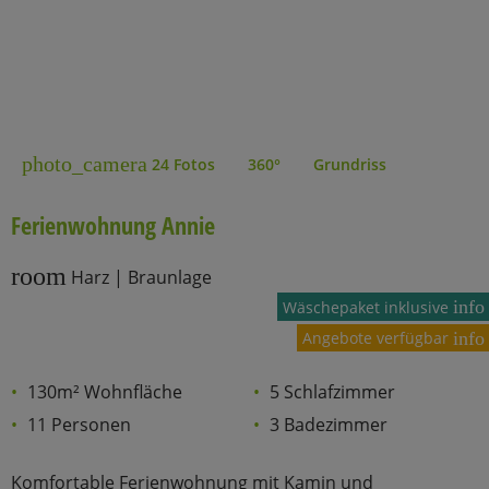
photo_camera
24 Fotos
360°
Grundriss
Ferienwohnung Annie
room
Harz | Braunlage
info
Wäschepaket inklusive
Angebote verfügbar
info
130m² Wohnfläche
5 Schlafzimmer
11 Personen
3 Badezimmer
Komfortable Ferienwohnung mit Kamin und