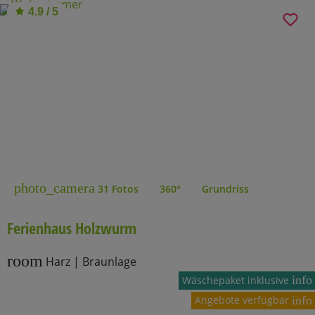
4.9 / 5
photo_camera
31 Fotos
360°
Grundriss
Ferienhaus Holzwurm
room
Harz | Braunlage
info
Wäschepaket inklusive
Angebote verfügbar
info