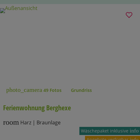
photo_camera
49 Fotos
Grundriss
Ferienwohnung Berghexe
room
Harz | Braunlage
info
Wäschepaket inklusive
Angebote verfügbar
info