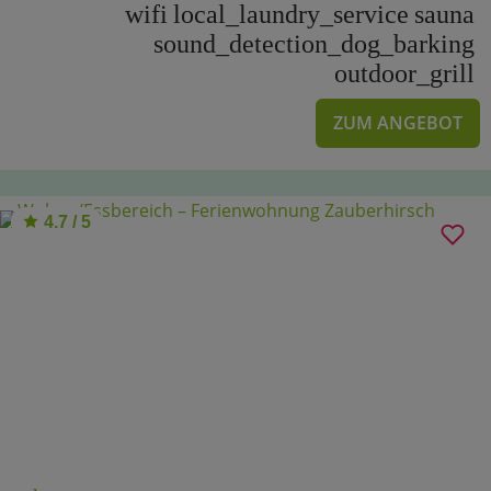
wifi
local_laundry_service
sauna
sound_detection_dog_barking
outdoor_grill
ZUM ANGEBOT
4.7 / 5