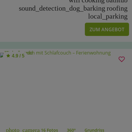
wifi
cooking
bathtub
sound_detection_dog_barking
roofing
local_parking
ZUM ANGEBOT
4.9 / 5
photo_camera
16 Fotos
360°
Grundriss