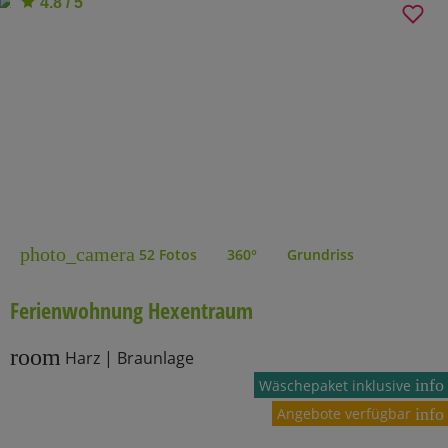
4.8 / 5
photo_camera
52 Fotos
360°
Grundriss
Ferienwohnung Hexentraum
room
Harz | Braunlage
info
Wäschepaket inklusive
Angebote verfügbar
info